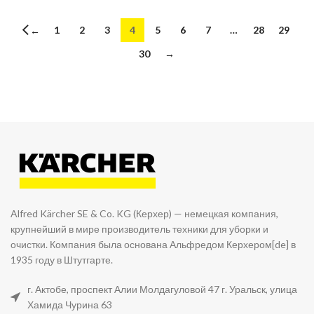
1
2
3
4
5
6
7
…
28
29
←
30
→
Alfred Kärcher SE & Co. KG (Керхер) — немецкая компания,
крупнейший в мире производитель техники для уборки и
очистки. Компания была основана Альфредом Керхером[de] в
1935 году в Штутгарте.
г. Актобе, проспект Алии Молдагуловой 47 г. Уральск, улица
Хамида Чурина 63