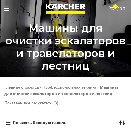
0
/
0
₸
Машины для
очистки эскалаторов
и травелаторов и
лестниц
Главная страница
»
Профессиональная техника
»
Машины
для очистки эскалаторов и травелаторов и лестниц
Показаны все результаты (3)
Показать боковую панель