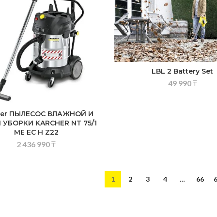
LBL 2 Battery Set
49 990
₸
her ПЫЛЕСОС ВЛАЖНОЙ И
 УБОРКИ KARCHER NT 75/1
ME EC H Z22
2 436 990
₸
1
2
3
4
…
66