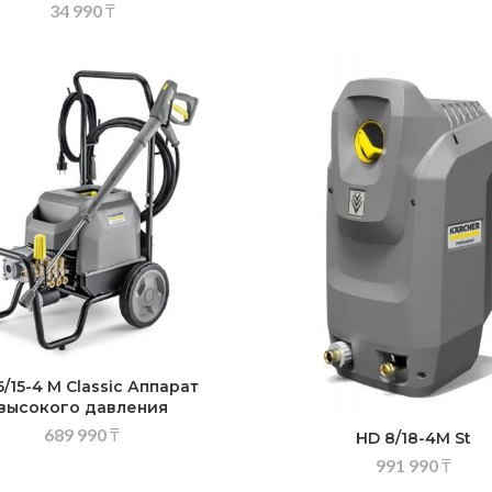
34 990
₸
/15-4 M Classic Аппарат
высокого давления
689 990
₸
HD 8/18-4M St
991 990
₸