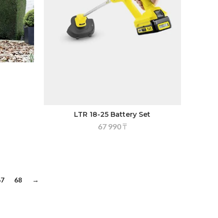
LTR 18-25 Battery Set
67 990
₸
67
68
→