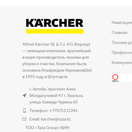
Навигаци
Главная
Техника д
Alfred Kärcher SE & Co. KG (Керхер)
— немецкая компания, крупнейший
Професси
в мире производитель техники для
Коммуналь
уборки и очистки. Компания была
основана Альфредом Керхером[de]
в 1935 году в Штутгарте.
г. Актобе, проспект Алии
Молдагуловой 47 г. Уральск,
улица Хамида Чурина 63
Телефон: +77075112241
Email: karcher@taza.kz
ТОО «Taza Group» БИН: