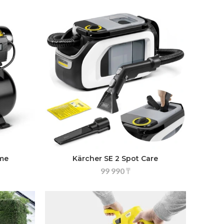
ome
Kärcher SE 2 Spot Care
99 990
₸