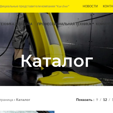
фициальные представители компании "Karcher"
НОВОСТИ
КОНТ
ТЕХНИКА ДЛЯ ДОМА
ПРОФЕССИОНАЛЬНАЯ ТЕХНИКА
КОММУНА
Каталог
траница
»
Каталог
Показать
9
12