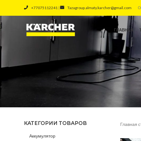
+77075112241
|
Tazagroup.almaty.karcher@gmail.com
О
ГЛАВНАЯ
КАТЕГОРИИ ТОВАРОВ
Главная с
Аккумулятор