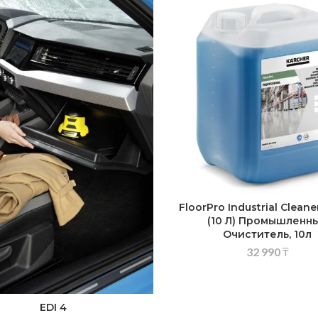
FloorPro Industrial Clean
(10 Л) Промышленн
Очиститель, 10л
32 990
₸
EDI 4