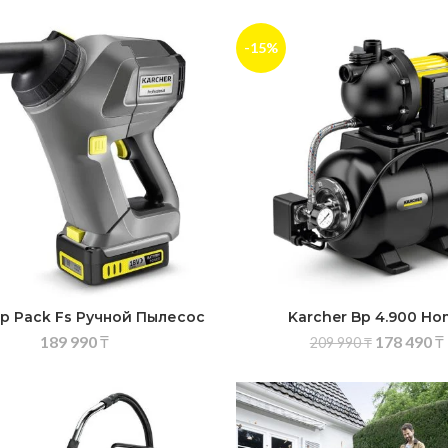
-15%
 Bp Pack Fs Ручной Пылесос
Karcher Bp 4.900 H
189 990
₸
178 490
₸
209 990
₸