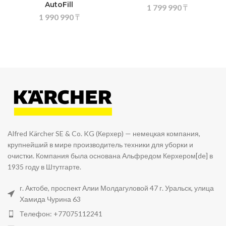
AutoFill
1 799 990
₸
1 990 990
₸
Alfred Kärcher SE & Co. KG (Керхер) — немецкая компания,
крупнейший в мире производитель техники для уборки и
очистки. Компания была основана Альфредом Керхером[de] в
1935 году в Штутгарте.
г. Актобе, проспект Алии Молдагуловой 47 г. Уральск, улица
Хамида Чурина 63
Телефон: +77075112241