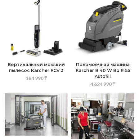
Вертикальный моющий
Поломоечная машина
пылесос Karcher FCV 3
Karcher B 40 W Bp R 55
Autofill
184 990
₸
4 624 990
₸