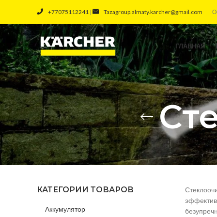
+77075112241
|
Tazagroup.almaty.karcher@gmail.com
О
ГЛАВНАЯ
Ст
КАТЕГОРИИ ТОВАРОВ
Стеклоочи
эффективн
Аккумулятор
безупречн