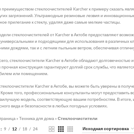
преимуществом стеклоочистителей Karcher к примеру сказать являет
угих загрязнений. Ультрамодные резиновые лезвия и инновационн
ое прилегание к стеклу, удаляя даже самые мелкие частицы.
дели стеклоочистителей от Karcher в Актобе предоставляют возможн
 универсальными и подходящими для использования в различных к
нними дождями, так и с летним пыльным ветром, обеспечивая отличн
его, стеклоочистители Karcher в Актобе обладают долговечностью
и прочная конструкция гарантируют долгий срок службы, что являет
обилем или помещением.
теклоочистители Karcher в Актобе, вы можете быть уверены в получе
 Кроме того, профессиональные консультанты могут предоставить
аилучшую модель, соответствующую вашим потребностям. В итоге, 
сного вида и безопасности в любых погодных условиях.
траница
»
Техника для дома
»
Стеклоочистители
ь
9
12
18
24