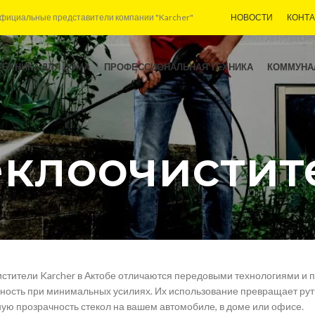
фициальные представители компании "Karcher"
НОВОСТИ
КОНТ
ТЕХНИКА ДЛЯ ДОМА
ПРОФЕССИОНАЛЬНАЯ ТЕХНИКА
КОММУНА
еклоочистит
стители Karcher в Актобе отличаются передовыми технологиями и
ость при минимальных усилиях. Их использование превращает рути
ую прозрачность стекол на вашем автомобиле, в доме или офисе.