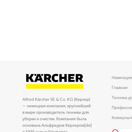
Навигаци
Главная
Техника д
Alfred Kärcher SE & Co. KG (Керхер)
— немецкая компания, крупнейший
Професси
в мире производитель техники для
Коммуналь
уборки и очистки. Компания была
основана Альфредом Керхером[de]
в 1935 году в Штутгарте.