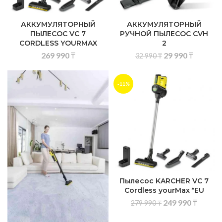
АККУМУЛЯТОРНЫЙ
АККУМУЛЯТОРНЫЙ
ПЫЛЕСОС VC 7
РУЧНОЙ ПЫЛЕСОС CVH
CORDLESS YOURMAX
2
269 990
₸
29 990
₸
32 990
₸
-11%
Пылесос KARCHER VC 7
Cordless yourMax *EU
249 990
₸
279 990
₸