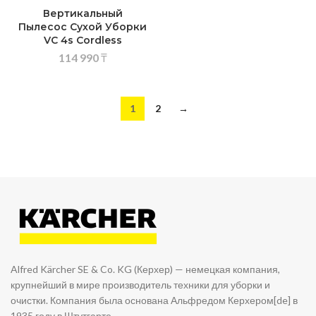
Вертикальный
Пылесос Сухой Уборки
VC 4s Cordless
114 990
₸
1
2
→
Alfred Kärcher SE & Co. KG (Керхер) — немецкая компания,
крупнейший в мире производитель техники для уборки и
очистки. Компания была основана Альфредом Керхером[de] в
1935 году в Штутгарте.