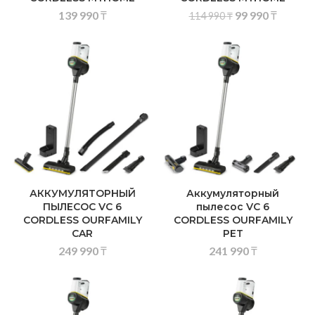
139 990
₸
99 990
₸
114 990
₸
АККУМУЛЯТОРНЫЙ
Аккумуляторный
ПЫЛЕСОС VC 6
пылесос VC 6
CORDLESS OURFAMILY
CORDLESS OURFAMILY
CAR
PET
249 990
₸
241 990
₸