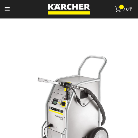
0
/
0
₸