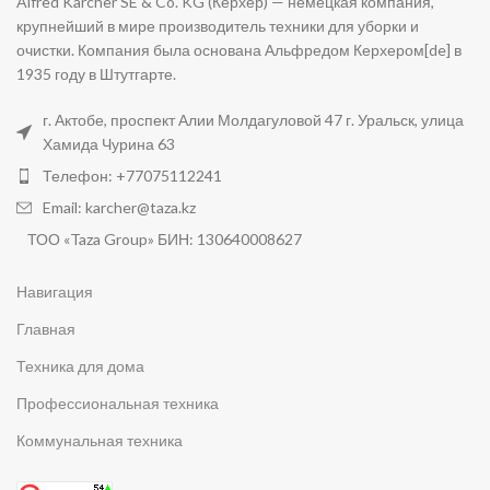
Alfred Kärcher SE & Co. KG (Керхер) — немецкая компания,
крупнейший в мире производитель техники для уборки и
очистки. Компания была основана Альфредом Керхером[de] в
1935 году в Штутгарте.
г. Актобе, проспект Алии Молдагуловой 47 г. Уральск, улица
Хамида Чурина 63
Телефон: +77075112241
Email: karcher@taza.kz
ТОО «Taza Group» БИН: 130640008627
Навигация
Главная
Техника для дома
Профессиональная техника
Коммунальная техника