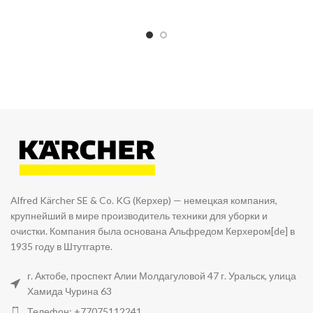
Alfred Kärcher SE & Co. KG (Керхер) — немецкая компания,
крупнейший в мире производитель техники для уборки и
очистки. Компания была основана Альфредом Керхером[de] в
1935 году в Штутгарте.
г. Актобе, проспект Алии Молдагуловой 47 г. Уральск, улица
Хамида Чурина 63
Телефон: +77075112241