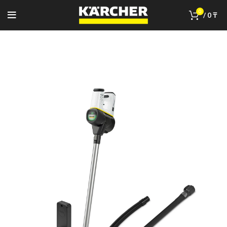
0
/
0
₸