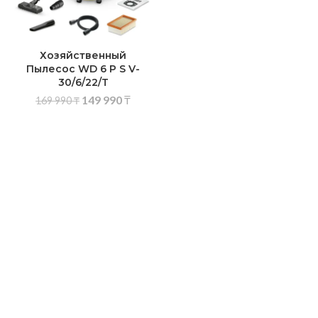
Хозяйственный
Пылесос WD 6 P S V-
30/6/22/T
149 990
₸
169 990
₸