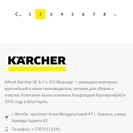
1
2
3
4
5
6
7
8
→
←
Alfred Kärcher SE & Co. KG (Керхер) — немецкая компания,
крупнейший в мире производитель техники для уборки и
очистки. Компания была основана Альфредом Керхером[de] в
1935 году в Штутгарте.
г. Актобе, проспект Алии Молдагуловой 47 г. Уральск, улица
Хамида Чурина 63
Телефон: +77075112241