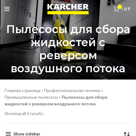
0
/
0
₸
Пылесосы для сбора
жидкостей с
реверсом
воздушного потока
Главная страница
»
Профессиональная техника
»
Промышленные пылесосы
»
Пылесосы для сбора
жидкостей с реверсом воздушного потока
Showing all 3 results
Show sidebar