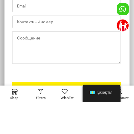
0
Қазақ тілі
Shop
Filters
Wishlist
Cart
My account
Copyright © 2026
KARCHER-TazaGroup
| Powered by IPROD.KZ