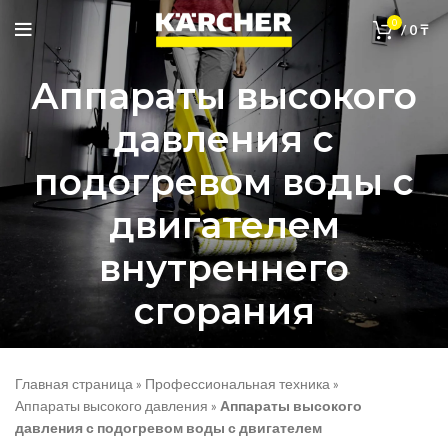
0
/
0
₸
Аппараты высокого
давления с
подогревом воды с
двигателем
внутреннего
сгорания
Главная страница
»
Профессиональная техника
»
Аппараты высокого давления
»
Аппараты высокого
давления с подогревом воды с двигателем