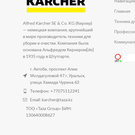
Навигаци
Главная
Техника д
Alfred Kärcher SE & Co. KG (Керхер)
— немецкая компания, крупнейший
Професси
в мире производитель техники для
Коммуналь
уборки и очистки. Компания была
основана Альфредом Керхером[de]
в 1935 году в Штутгарте.
г. Актобе, проспект Алии
Молдагуловой 47 г. Уральск,
улица Хамида Чурина 63
Телефон: +77075112241
Email: karcher@taza.kz
ТОО «Taza Group» БИН:
130640008627