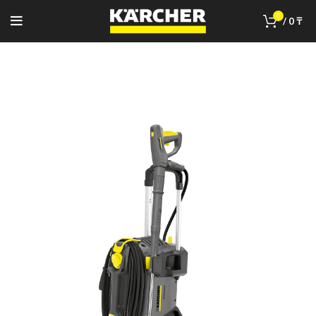
0
/
0
₸