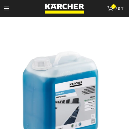
0
/
0
₸