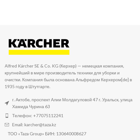
Alfred Kärcher SE & Co. KG (Керхер) — немецкая компания,
крупнейший в мире производитель техники для уборки и
очистки. Компания была основана Альфредом Керхером[de] в
1935 году в Штутгарте.
г. Актобе, проспект Алии Молдагуловой 47 г. Уральск, улица
Хамида Чурина 63
Телефон: +77075112241
Email: karcher@taza.kz
ТОО «Taza Group» БИН: 130640008627