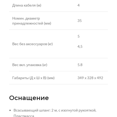
Длина кабеля (м)
4
Номин. диаметр
35
принадлежностей (мм)
5
Вес без аксессуаров (кг)
4,5
Вес вкл. упаковка (кг)
5.8
Габариты (Д x Ш x В) (мм)
349 х 328 х 492
Оснащение
Всасывающий шланг: 2 м, с изогнутой рукояткой,
Пластмасса