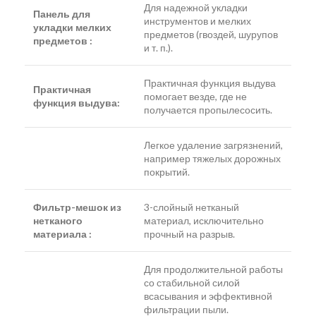
Для надежной укладки
Панель для
инструментов и мелких
укладки мелких
предметов (гвоздей, шурупов
предметов :
и т. п.).
Практичная функция выдува
Практичная
помогает везде, где не
функция выдува:
получается пропылесосить.
Легкое удаление загрязнений,
например тяжелых дорожных
покрытий.
Фильтр-мешок из
3-слойный нетканый
нетканого
материал, исключительно
материала :
прочный на разрыв.
Для продолжительной работы
со стабильной силой
всасывания и эффективной
фильтрации пыли.