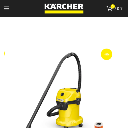
0
/
0
₸
-8%
-8%