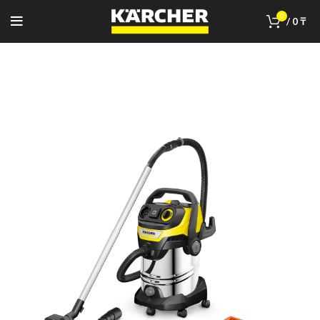
0
/
0
₸