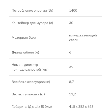
Потребление энергии (Вт)
1400
Контейнер для мусора (л)
30
из нержавеющей
Материал бака
стали
Длина кабеля (м)
6
Номин. диаметр
35
принадлежностей (мм)
Вес без аксессуаров (кг)
8,7
Вес вкл. упаковка (кг)
13,2
Габариты (Д x Ш x В) (мм)
418 x 382 x 693