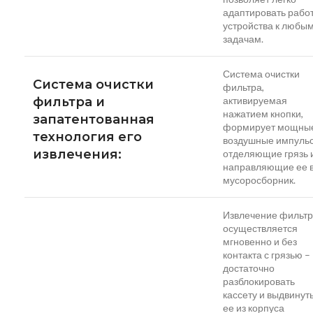
адаптировать рабо
устройства к любы
задачам.
Система очистки
Система очистки
фильтра,
фильтра и
активируемая
нажатием кнопки,
запатентованная
формирует мощны
технология его
воздушные импульс
извлечения:
отделяющие грязь 
направляющие ее 
мусоросборник.
Извлечение фильт
осуществляется
мгновенно и без
контакта с грязью –
достаточно
разблокировать
кассету и выдвинут
ее из корпуса