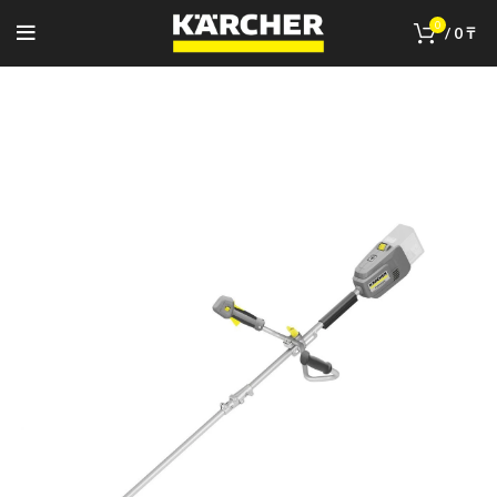
0
/
0
₸