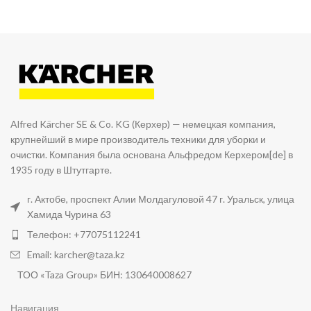
Alfred Kärcher SE & Co. KG (Керхер) — немецкая компания,
крупнейший в мире производитель техники для уборки и
очистки. Компания была основана Альфредом Керхером[de] в
1935 году в Штутгарте.
г. Актобе, проспект Алии Молдагуловой 47 г. Уральск, улица
Хамида Чурина 63
Телефон: +77075112241
Email: karcher@taza.kz
ТОО «Taza Group» БИН: 130640008627
Навигация