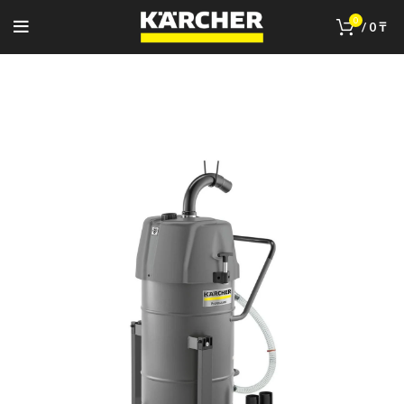
0
/
0
₸