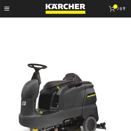
0
/
0
₸