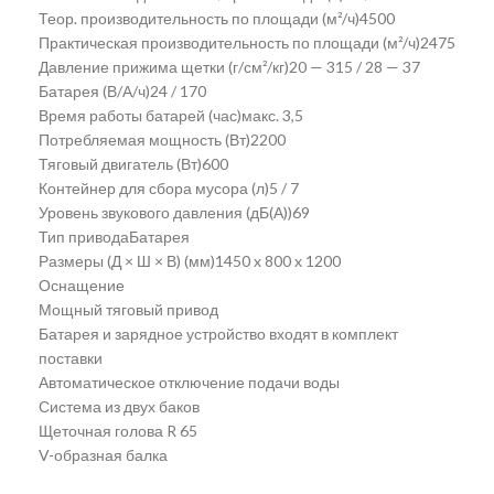
Теор. производительность по площади (м²/ч)4500
Практическая производительность по площади (м²/ч)2475
Давление прижима щетки (г/см²/кг)20 — 315 / 28 — 37
Батарея (В/А/ч)24 / 170
Время работы батарей (час)макс. 3,5
Потребляемая мощность (Вт)2200
Тяговый двигатель (Вт)600
Контейнер для сбора мусора (л)5 / 7
Уровень звукового давления (дБ(А))69
Тип приводаБатарея
Размеры (Д × Ш × В) (мм)1450 x 800 x 1200
Оснащение
Мощный тяговый привод
Батарея и зарядное устройство входят в комплект
поставки
Автоматическое отключение подачи воды
Система из двух баков
Щеточная голова R 65
V-образная балка