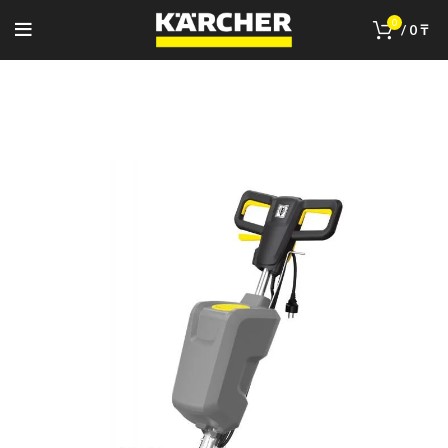
0
/
0
₸