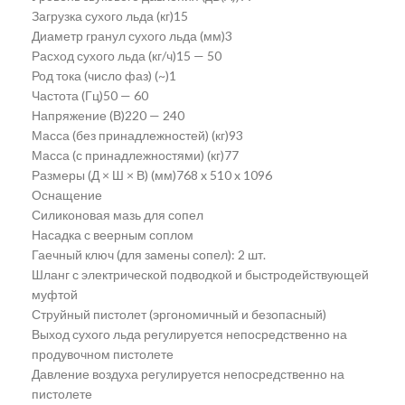
Загрузка сухого льда (кг)15
Диаметр гранул сухого льда (мм)3
Расход сухого льда (кг/ч)15 — 50
Род тока (число фаз) (~)1
Частота (Гц)50 — 60
Напряжение (В)220 — 240
Масса (без принадлежностей) (кг)93
Масса (с принадлежностями) (кг)77
Размеры (Д × Ш × В) (мм)768 x 510 x 1096
Оснащение
Силиконовая мазь для сопел
Насадка с веерным соплом
Гаечный ключ (для замены сопел): 2 шт.
Шланг с электрической подводкой и быстродействующей
муфтой
Струйный пистолет (эргономичный и безопасный)
Выход сухого льда регулируется непосредственно на
продувочном пистолете
Давление воздуха регулируется непосредственно на
пистолете