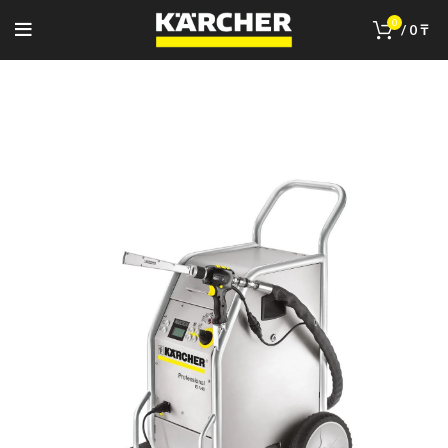
0
/
0
₸