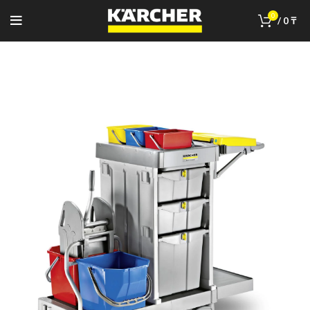
0
/
0
₸