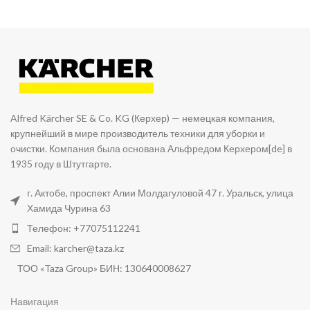
Alfred Kärcher SE & Co. KG (Керхер) — немецкая компания,
крупнейший в мире производитель техники для уборки и
очистки. Компания была основана Альфредом Керхером[de] в
1935 году в Штутгарте.
г. Актобе, проспект Алии Молдагуловой 47 г. Уральск, улица
Хамида Чурина 63
Телефон: +77075112241
Email: karcher@taza.kz
ТОО «Taza Group» БИН: 130640008627
Навигация