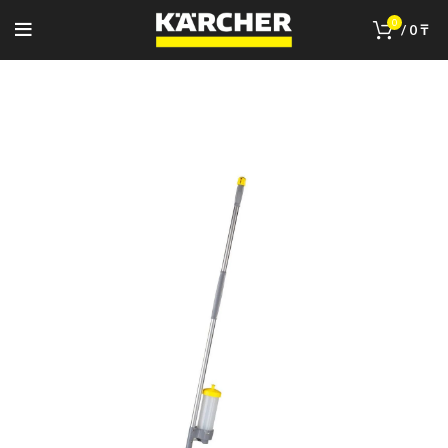
0
/
0
₸