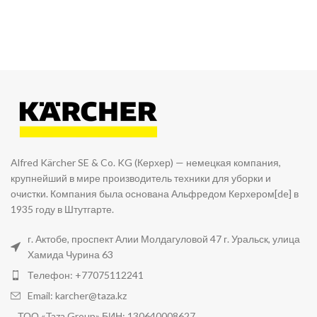
Alfred Kärcher SE & Co. KG (Керхер) — немецкая компания,
крупнейший в мире производитель техники для уборки и
очистки. Компания была основана Альфредом Керхером[de] в
1935 году в Штутгарте.
г. Актобе, проспект Алии Молдагуловой 47 г. Уральск, улица
Хамида Чурина 63
Телефон: +77075112241
Email: karcher@taza.kz
ТОО «Taza Group» БИН: 130640008627