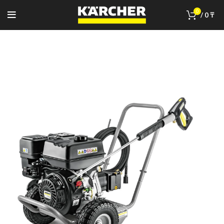
0
/
0
₸