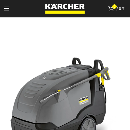
0
/
0
₸