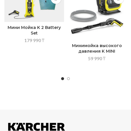
Мини Мойка K 2 Battery
Set
179 990
₸
Минимойка высокого
давления K MINI
59 990
₸