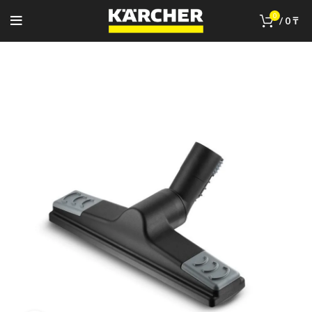
0
/
0
₸