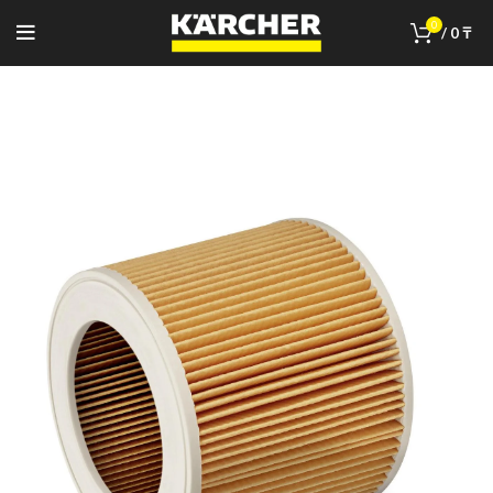
0
/
0
₸