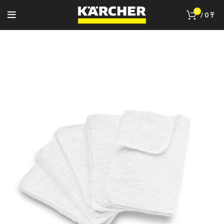
0
/
0
₸