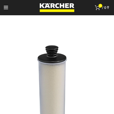
0
/
0
₸