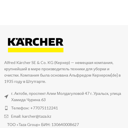
Alfred Kärcher SE & Co. KG (Керхер) — немецкая компания,
крупнейший в мире производитель техники для уборки и
очистки. Компания была основана Альфредом Керхером[de] в
1935 году в Штутгарте.
г. Актобе, проспект Алии Молдагуловой 47 г. Уральск, улица
Хамида Чурина 63
Телефон: +77075112241
Email: karcher@taza.kz
ТОО «Taza Group» БИН: 130640008627