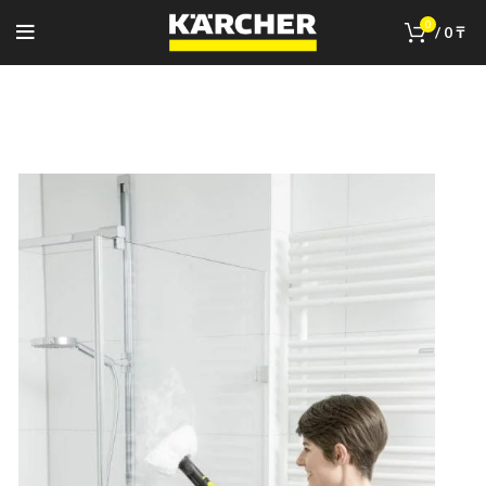
0
/
0
₸