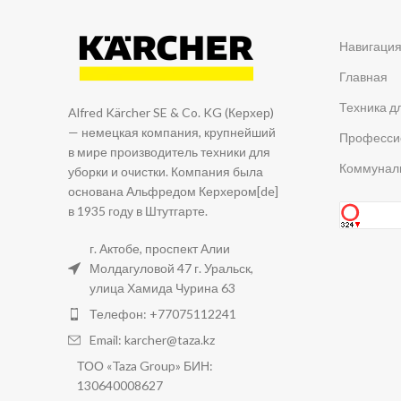
Навигаци
Главная
Техника д
Alfred Kärcher SE & Co. KG (Керхер)
— немецкая компания, крупнейший
Професси
в мире производитель техники для
Коммуналь
уборки и очистки. Компания была
основана Альфредом Керхером[de]
в 1935 году в Штутгарте.
г. Актобе, проспект Алии
Молдагуловой 47 г. Уральск,
улица Хамида Чурина 63
Телефон: +77075112241
Email: karcher@taza.kz
ТОО «Taza Group» БИН:
130640008627