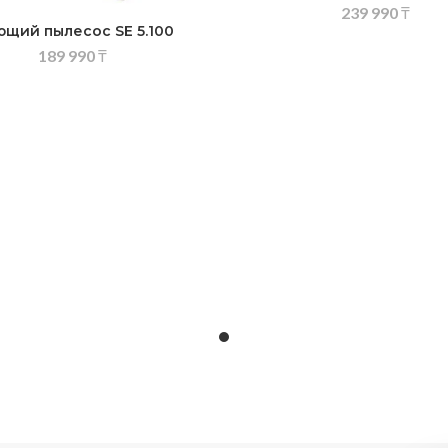
239 990
₸
щий пылесос SE 5.100
189 990
₸