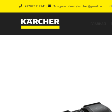
+77075112241
|
Tazagroup.almaty.karcher@gmail.com
О
ГЛАВНАЯ