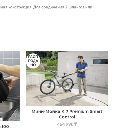
ая конструкция. Для соединения 2 шлангов или
РАСП
РОДА
НО
Мини-Мойка K 7 Premium Smart
Control
464 990
₸
.100