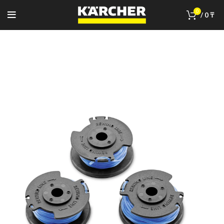
0
/
0
₸