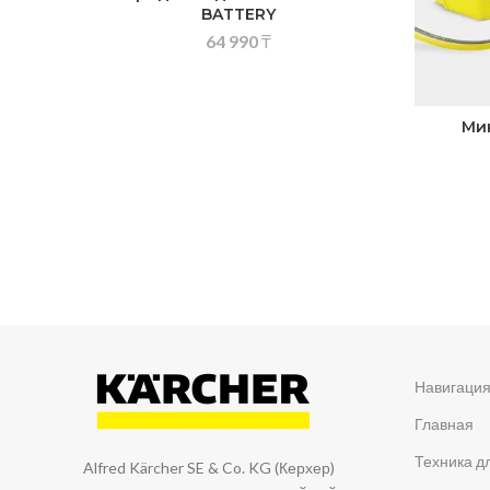
BATTERY
64 990
₸
Ми
Навигаци
Главная
Техника д
Alfred Kärcher SE & Co. KG (Керхер)