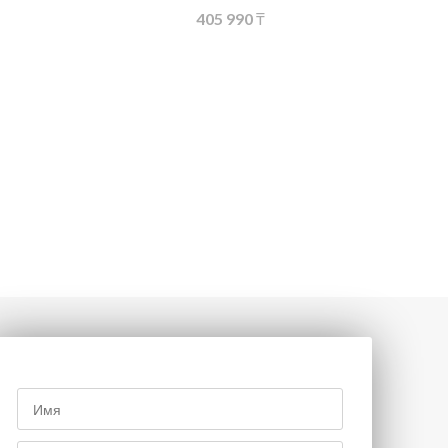
405 990
₸