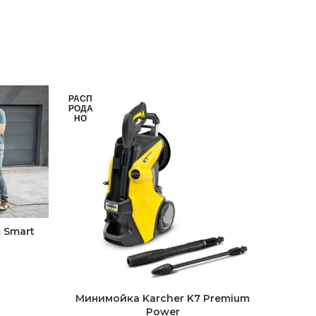
РАСП
РОДА
НО
 Smart
Минимойка Karcher K7 Premium
Power