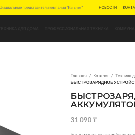
фициальные представители компании "Karcher"
НОВОСТИ
КОНТ
ТЕХНИКА ДЛЯ ДОМА
ПРОФЕССИОНАЛЬНАЯ ТЕХНИКА
КОММУНА
Главная
Каталог
Техника 
БЫСТРОЗАРЯДНОЕ УСТРОЙСТВ
БЫСТРОЗАРЯ
АККУМУЛЯТОРА
31 090
₸
Быстрозарядное устройство заряж