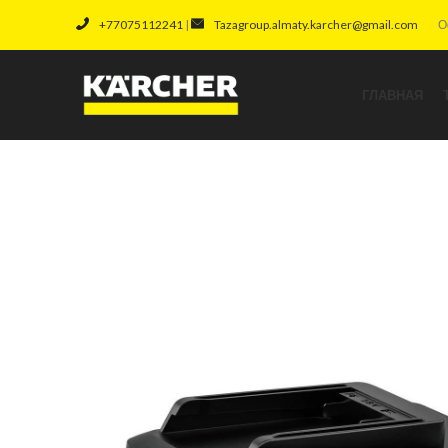
+77075112241
|
Tazagroup.almaty.karcher@gmail.com
О
ГЛАВНАЯ