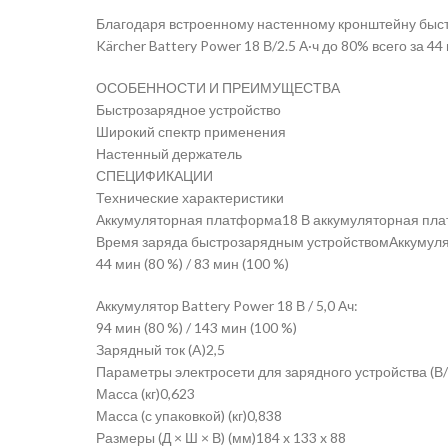
Благодаря встроенному настенному кронштейну быстр
Kärcher Battery Power 18 В/2.5 А·ч до 80% всего за 4
ОСОБЕННОСТИ И ПРЕИМУЩЕСТВА
Быстрозарядное устройство
Широкий спектр применения
Настенный держатель
СПЕЦИФИКАЦИИ
Технические характеристики
Аккумуляторная платформа18 В аккумуляторная пл
Время заряда быстрозарядным устройствомАккумулятор
44 мин (80 %) / 83 мин (100 %)
Аккумулятор Battery Power 18 В / 5,0 Ач:
94 мин (80 %) / 143 мин (100 %)
Зарядный ток (A)2,5
Параметры электросети для зарядного устройства (В/
Масса (кг)0,623
Масса (с упаковкой) (кг)0,838
Размеры (Д × Ш × В) (мм)184 x 133 x 88