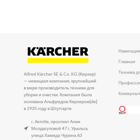
Навигаци
Главная
Техника д
Alfred Kärcher SE & Co. KG (Керхер)
— немецкая компания, крупнейший
Професси
в мире производитель техники для
Коммуналь
уборки и очистки. Компания была
основана Альфредом Керхером[de]
в 1935 году в Штутгарте.
г. Актобе, проспект Алии
Молдагуловой 47 г. Уральск,
улица Хамида Чурина 63