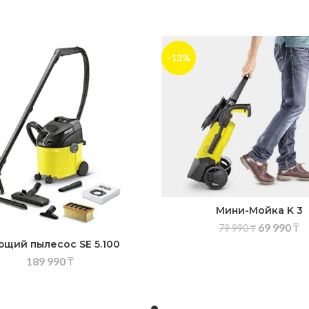
-13%
Мини-Мойка K 3
69 990
₸
79 990
₸
щий пылесос SE 5.100
189 990
₸