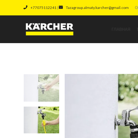
+77075112241
|
Tazagroup.almaty.karcher@gmail.com
О
ГЛАВНАЯ