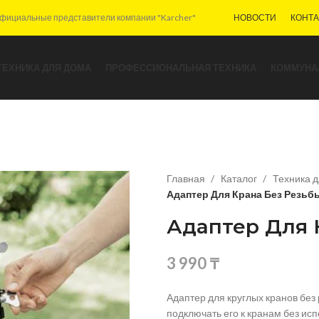
фициальные представители компании "Karcher"
НОВОСТИ
КОНТ
ТЕХНИКА ДЛЯ ДОМА
ПРОФЕССИОНАЛЬНАЯ ТЕХНИКА
КОММУНА
Главная
Каталог
Техника 
Адаптер Для Крана Без Резьб
Адаптер Для 
3 990
₸
Адаптер для круглых кранов без
подключать его к кранам без ис