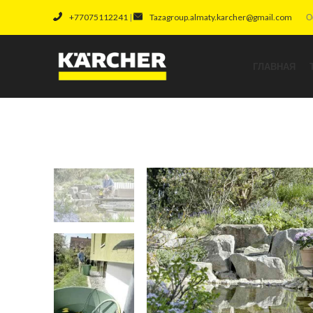
+77075112241
|
Tazagroup.almaty.karcher@gmail.com
О
ГЛАВНАЯ