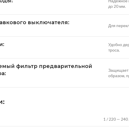
оды:
Надежное 
до 20 мм.
авкового выключателя:
Для перек
и:
Удобно дер
троса.
емый фильтр предварительной
Защищает н
а:
образом, п
и:
1 / 220 — 240 