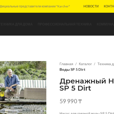
фициальные представители компании "Karcher"
НОВОСТИ
КОНТ
ТЕХНИКА ДЛЯ ДОМА
ПРОФЕССИОНАЛЬНАЯ ТЕХНИКА
КОММУНА
Главная
Каталог
Техника 
Воды SP 5 Dirt
Дренажный На
SP 5 Dirt
59 990
₸
Насос для грязной воды SP 5 Dir