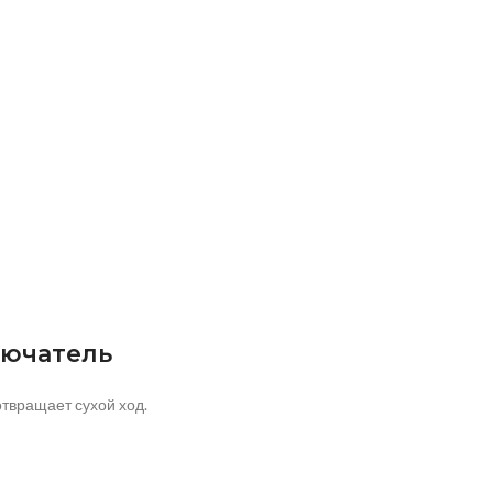
лючатель
отвращает сухой ход.