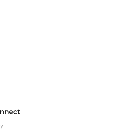
nnect
су