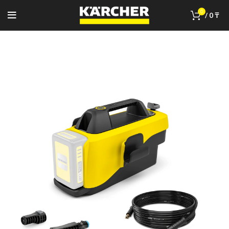
0
/
0
₸