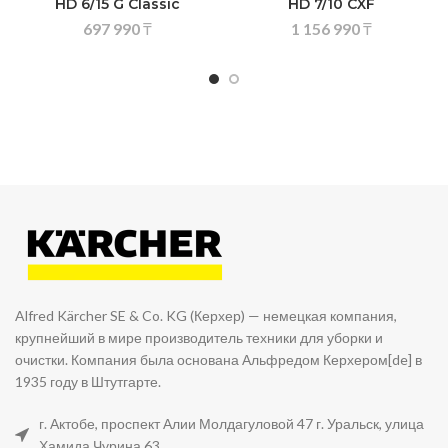
HD 6/15 G Classic
HD 7/10 CXF
697 990
₸
1 156 990
₸
Alfred Kärcher SE & Co. KG (Керхер) — немецкая компания,
крупнейший в мире производитель техники для уборки и
очистки. Компания была основана Альфредом Керхером[de] в
1935 году в Штутгарте.
г. Актобе, проспект Алии Молдагуловой 47 г. Уральск, улица
Хамида Чурина 63