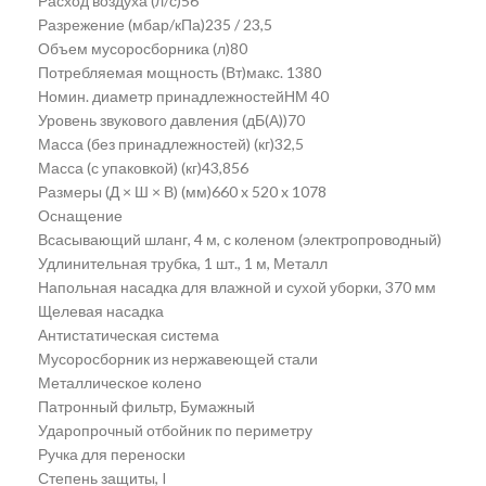
Расход воздуха (л/с)56
Разрежение (мбар/кПа)235 / 23,5
Объем мусоросборника (л)80
Потребляемая мощность (Вт)макс. 1380
Номин. диаметр принадлежностейНМ 40
Уровень звукового давления (дБ(А))70
Масса (без принадлежностей) (кг)32,5
Масса (с упаковкой) (кг)43,856
Размеры (Д × Ш × В) (мм)660 x 520 x 1078
Оснащение
Всасывающий шланг, 4 м, с коленом (электропроводный)
Удлинительная трубка, 1 шт., 1 м, Металл
Напольная насадка для влажной и сухой уборки, 370 мм
Щелевая насадка
Антистатическая система
Мусоросборник из нержавеющей стали
Металлическое колено
Патронный фильтр, Бумажный
Ударопрочный отбойник по периметру
Ручка для переноски
Степень защиты, I