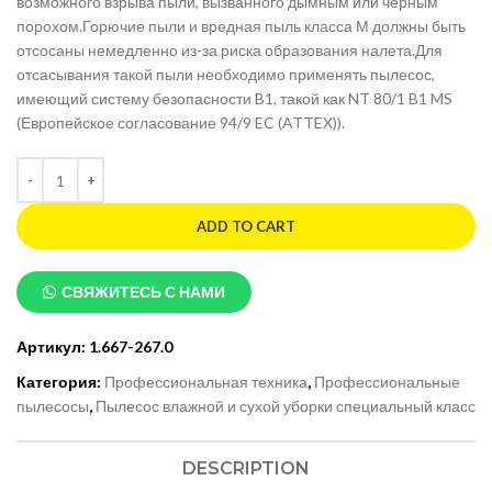
возможного взрыва пыли, вызванного дымным или черным
порохом.Горючие пыли и вредная пыль класса М должны быть
отсосаны немедленно из-за риска образования налета.Для
отсасывания такой пыли необходимо применять пылесос,
имеющий систему безопасности B1, такой как NT 80/1 B1 MS
(Европейское согласование 94/9 EC (ATTEX)).
ADD TO CART
СВЯЖИТЕСЬ С НАМИ
Артикул:
1.667-267.0
Категория:
Профессиональная техника
,
Профессиональные
пылесосы
,
Пылесос влажной и сухой уборки специальный класс
DESCRIPTION