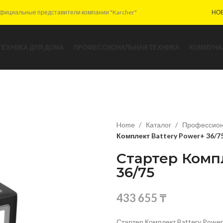
фициальные представители компании "Karcher"
НО
ТЕХНИКА ДЛЯ ДОМА
ПРОФЕССИОНАЛЬНАЯ ТЕХНИКА
КОММУНА
Home
Каталог
Профессион
Комплект Battery Power+ 36/7
Стартер Комп
36/75
433 655
₸
Стартер Комплект Battery Power