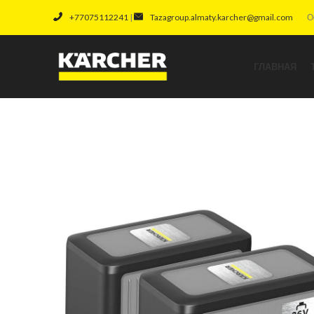
+77075112241
|
Tazagroup.almaty.karcher@gmail.com
О
ГЛАВНАЯ