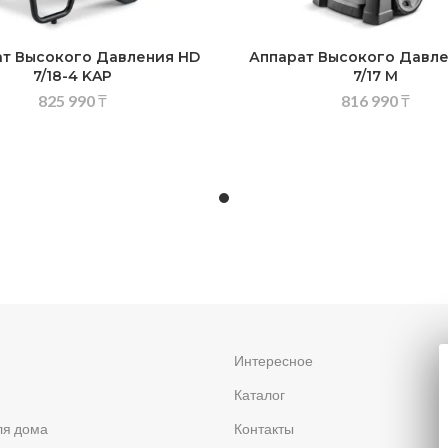
т Высокого Давления HD
Аппарат Высокого Давл
7/18-4 KAP
7/17 M
825 990
₸
816 990
₸
я
Интересное
Каталог
ля дома
Контакты