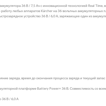
кумулятора 36 В / 7,5 Ач с инновационной технологией Real Time, 
аботу любых аппаратов Kärcher на 36-вольтных аккумуляторных пл
трозарядное устройство 36 В / 6,0 А, заряжающее один из аккумул
ние заряда, время до окончания процесса заряда и текущий запас
муляторной платформе Battery Power+ 36 В. Совместимость со все
36 В / 6,0 А