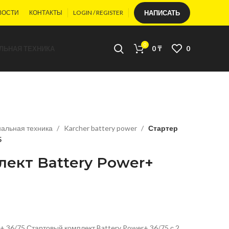
ВОСТИ
КОНТАКТЫ
LOGIN / REGISTER
НАПИСАТЬ
0
ЛЬНАЯ ТЕХНИКА
0
₸
0
альная техника
Karcher battery power
Стартер
5
лект Battery Power+
+ 36/75 Стартовый комплект Battery Power+ 36/75 с 2