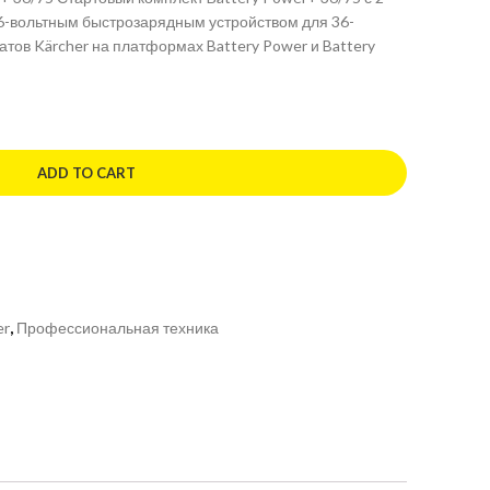
 36-вольтным быстрозарядным устройством для 36-
тов Kärcher на платформах Battery Power и Battery
ADD TO CART
er
,
Профессиональная техника