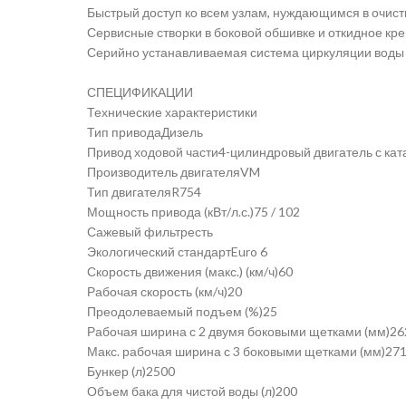
Быстрый доступ ко всем узлам, нуждающимся в очист
Сервисные створки в боковой обшивке и откидное кре
Серийно устанавливаемая система циркуляции воды 
СПЕЦИФИКАЦИИ
Технические характеристики
Тип приводаДизель
Привод ходовой части4-цилиндровый двигатель с ка
Производитель двигателяVM
Тип двигателяR754
Мощность привода (кВт/л.с.)75 / 102
Сажевый фильтресть
Экологический стандартEuro 6
Скорость движения (макс.) (км/ч)60
Рабочая скорость (км/ч)20
Преодолеваемый подъем (%)25
Рабочая ширина с 2 двумя боковыми щетками (мм)26
Макс. рабочая ширина с 3 боковыми щетками (мм)27
Бункер (л)2500
Объем бака для чистой воды (л)200