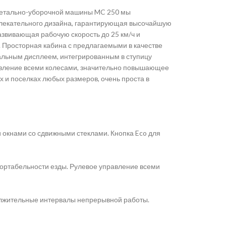
дметально-уборочной машины MC 250 мы
ивлекательного дизайна, гарантирующая высочайшую
азвивающая рабочую скорость до 25 км/ч и
Просторная кабина с предлагаемыми в качестве
альным дисплеем, интегрированным в ступицу
равление всеми колесами, значительно повышающее
 и поселках любых размеров, очень проста в
 окнами со сдвижными стеклами. Кнопка Eco для
ортабельности езды. Рулевое управление всеми
лжительные интервалы непрерывной работы.