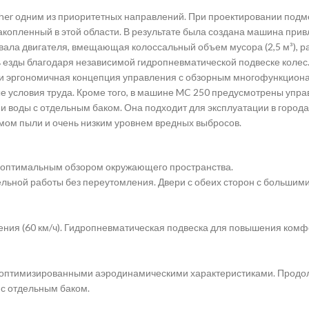
cher одним из приоритетных направлений. При проектировании по
акопленный в этой области. В результате была создана машина пр
вала двигателя, вмещающая колоссальный объем мусора (2,5 м³), р
ды благодаря независимой гидропневматической подвеске колес. 
 и эргономичная концепция управления с обзорным многофункцион
е условия труда. Кроме того, в машине MC 250 предусмотрены уп
 воды с отдельным баком. Она подходит для эксплуатации в городах
мом пыли и очень низким уровнем вредных выбросов.
 оптимальным обзором окружающего пространства.
ьной работы без переутомления. Двери с обеих сторон с большими
ения (60 км/ч). Гидропневматическая подвеска для повышения комф
с оптимизированными аэродинамическими характеристиками. Продо
с отдельным баком.