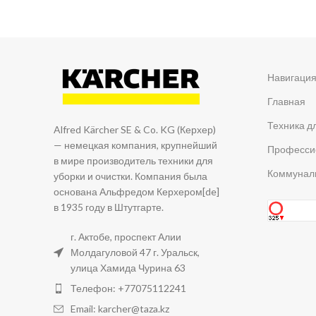
Навигаци
Главная
Техника д
Alfred Kärcher SE & Co. KG (Керхер)
— немецкая компания, крупнейший
Професси
в мире производитель техники для
Коммуналь
уборки и очистки. Компания была
основана Альфредом Керхером[de]
в 1935 году в Штутгарте.
г. Актобе, проспект Алии
Молдагуловой 47 г. Уральск,
улица Хамида Чурина 63
Телефон: +77075112241
Email: karcher@taza.kz