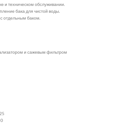
ке и техническом обслуживании.
пление бака для чистой воды.
с отдельным баком.
тализатором и сажевым фильтром
25
10