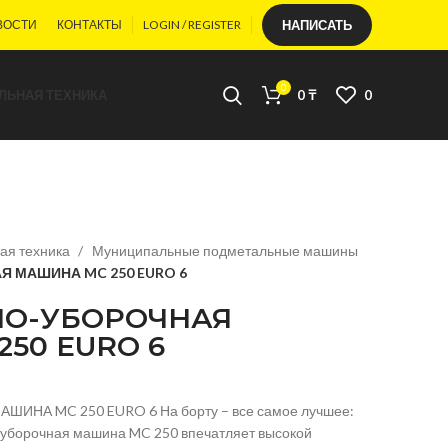
ВОСТИ
КОНТАКТЫ
LOGIN / REGISTER
НАПИСАТЬ
0
ЛЬНАЯ ТЕХНИКА
0
₸
0
ая техника
Муниципальные подметальные машины
 МАШИНА MC 250 EURO 6
О-УБОРОЧНАЯ
50 EURO 6
НА MC 250 EURO 6 На борту – все самое лучшее:
-уборочная машина MC 250 впечатляет высокой