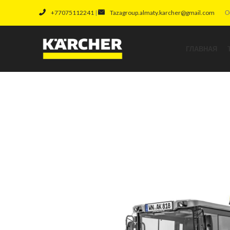
+77075112241
|
Tazagroup.almaty.karcher@gmail.com
О
ГЛАВНАЯ